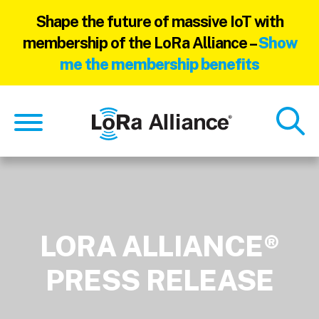
Shape the future of massive IoT with
membership of the LoRa Alliance –
Show
me the membership benefits
Skip
Skip
to
to
main
footer
content
LORA ALLIANCE®
PRESS RELEASE