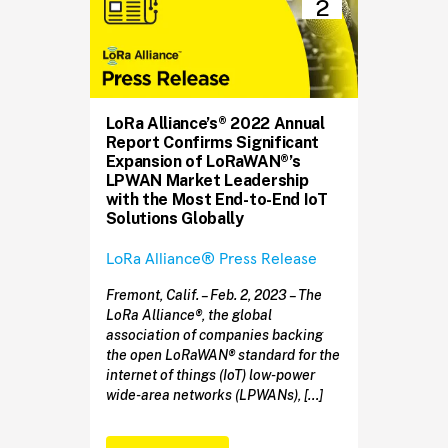
2
LoRa Alliance’s® 2022 Annual
Report Confirms Significant
Expansion of LoRaWAN®’s
LPWAN Market Leadership
with the Most End-to-End IoT
Solutions Globally
LoRa Alliance® Press Release
Fremont, Calif. – Feb. 2, 2023 – The
LoRa Alliance®, the global
association of companies backing
the open LoRaWAN® standard for the
internet of things (IoT) low-power
wide-area networks (LPWANs), […]