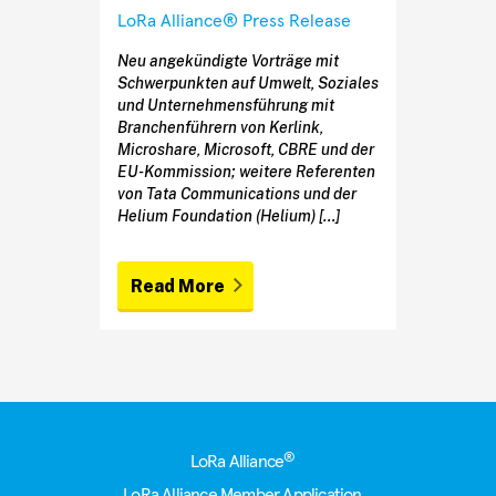
LoRa Alliance® Press Release
Neu angekündigte Vorträge mit
Schwerpunkten auf Umwelt, Soziales
und Unternehmensführung mit
Branchenführern von Kerlink,
Microshare, Microsoft, CBRE und der
EU-Kommission; weitere Referenten
von Tata Communications und der
Helium Foundation (Helium) […]
Read More
Footer
®
LoRa Alliance
LoRa Alliance Member Application